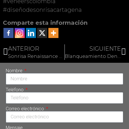
#veneerscolombia
#diseñodesonrisacartagena
Comparte esta información
ANTERIOR
SIGUIENTE
Sonrisa Renaissance Hollywood: El mejor diseño de sonrisa
Blanqueamiento Dental Láser: Lo que debes saber
Nombre
Teléfono
Correo electrónico
Mensaje