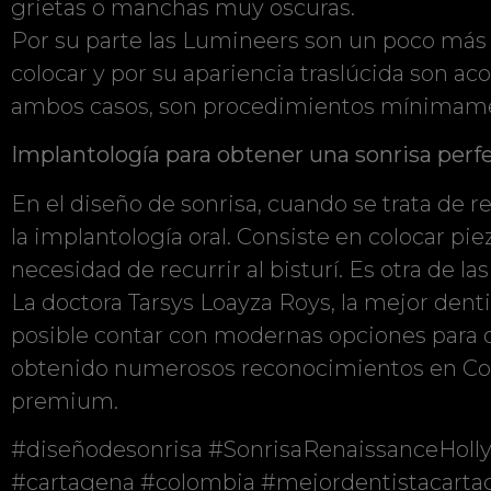
grietas o manchas muy oscuras.
Por su parte las Lumineers son un poco más d
colocar y por su apariencia traslúcida son a
ambos casos, son procedimientos mínimament
Implantología para obtener una sonrisa perf
En el diseño de sonrisa, cuando se trata de r
la implantología oral. Consiste en colocar 
necesidad de recurrir al bisturí. Es otra de l
La doctora Tarsys Loayza Roys, la mejor den
posible contar con modernas opciones para d
obtenido numerosos reconocimientos en Colo
premium.
#diseñodesonrisa #SonrisaRenaissanceHolly
#cartagena #colombia #mejordentistacarta