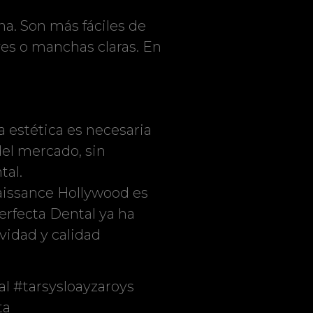
a. Son más fáciles de
ves o manchas claras. En
a estética es necesaria
del mercado, sin
tal.
naissance Hollywood es
erfecta Dental ya ha
idad y calidad
l #tarsysloayzaroys
ta