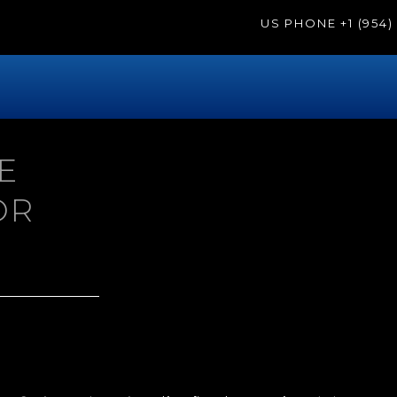
US PHONE
+1 (954
E
OR