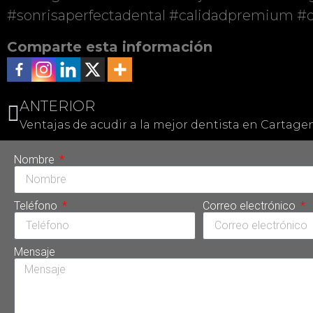
#sonrisaperfectadental #calidadpremium #di
Comparte esta información
ANTERIOR
Ventajas de acudir a la mejor dentista en Cartage
Nombre
Teléfono
Correo electrónico
Mensaje