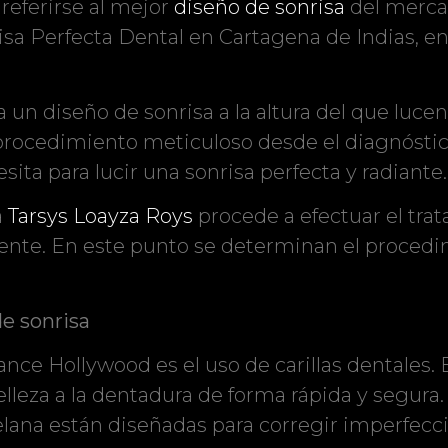
referirse al mejor
diseño de sonrisa
del mercad
risa Perfecta Dental en Cartagena de Indias, en
a un diseño de sonrisa a la altura del que luc
procedimiento meticuloso desde el diagnóstico
ita para lucir una sonrisa perfecta y radiante.
a
Tarsys Loayza Roys
procede a efectuar el tra
ente. En este punto se determinan el procedi
de sonrisa
ce Hollywood es el uso de carillas dentales.
leza a la dentadura de forma rápida y segura. P
lana están diseñadas para corregir imperfecc