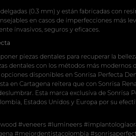
elgadas (0.3 mm) y están fabricadas con resin
consejables en casos de imperfecciones más le
e invasivos, seguros y eficaces.
ecta
eponer piezas dentales para recuperar la bellez
piezas dentales con los métodos más modernos 
as opciones disponibles en Sonrisa Perfecta Den
tista en Cartagena reitera que con Sonrisa Re
eslumbrar. Esta marca exclusiva de Sonrisa P
mbia, Estados Unidos y Europa por su efectiv
wood #veneers #lumineers #implantologiaora
gena #mejordentistacolombia #sonrisaperfec