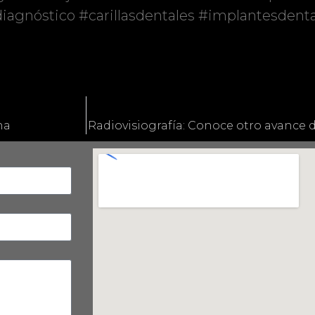
agnóstico #carillasdentales #implantesdenta
na
Radiovisiografía: Conoce otro avance 