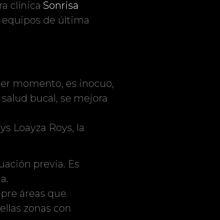
a clínica
Sonrisa
e equipos de última
mer momento, es inocuo,
salud bucal, se mejora
ys Loayza Roys, la
uación previa. Es
a.
mpre áreas que
ellas zonas con