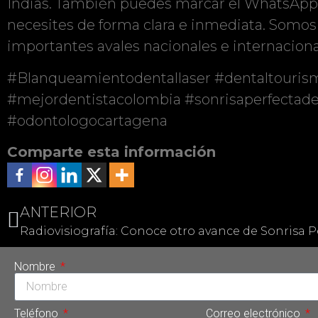
Indias. También puedes marcar el WhatsApp
necesites de forma clara e inmediata. Somos 
importantes avales nacionales e internaciona
#Blanqueamientodentallaser #dentaltouris
#mejordentistacolombia #sonrisaperfectade
#odontologocartagena
Comparte esta información
ANTERIOR
Radiovisiografía: Conoce otro avance de Sonrisa P
Nombre
Teléfono
Correo electrónico