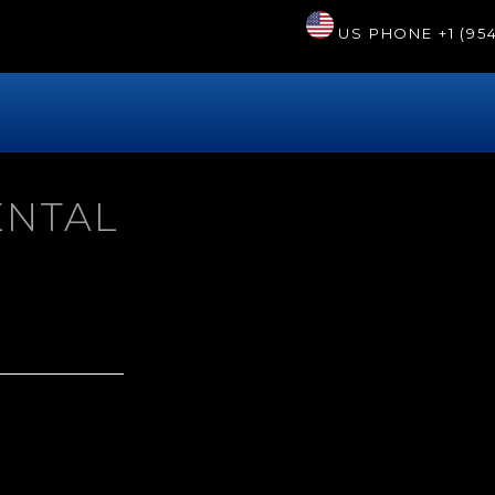
US PHONE
+1 (95
ENTAL
S