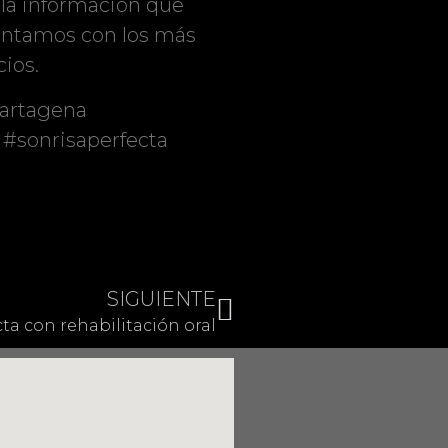
 la información que
contamos con los más
cios.
cartagena
#sonrisaperfecta
SIGUIENTE
ta con rehabilitación oral