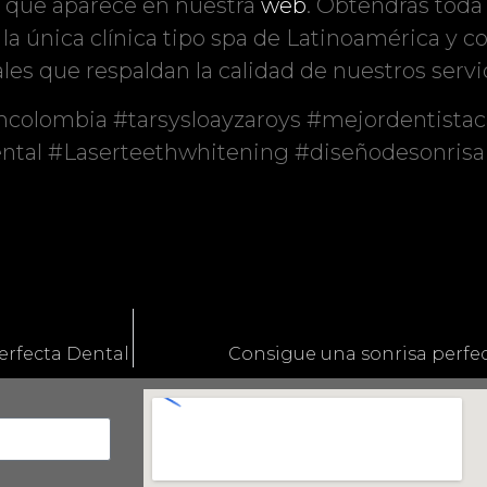
 que aparece en nuestra
web
. Obtendrás toda
la única clínica tipo spa de Latinoamérica y 
les que respaldan la calidad de nuestros servi
mcolombia #tarsysloayzaroys #mejordentista
ntal #Laserteethwhitening #diseñodesonrisa 
erfecta Dental
Consigue una sonrisa perfec