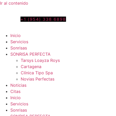
Ir al contenido
Tel. colombia
+57 3103664278
us phone
+1 (954) 338 6898
Inicio
Servicios
Sonrisas
SONRISA PERFECTA
Tarsys Loayza Roys
Cartagena
Clínica Tipo Spa
Novias Perfectas
Noticias
Citas
Inicio
Servicios
Sonrisas