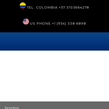
TEL. COLOMBIA
+57 3103664278
US PHONE
+1 (954) 338 6898
Día:
24 de noviembre de 2023
Blanqueamiento Dental Láser:
Lo que debes saber
Aprende con Sonrisa Perfecta Dental lo que debes saber
sobre blanqueamiento dental láser.
Nombre