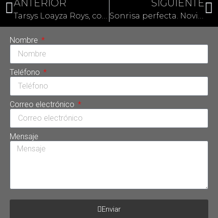
ANTERIOR
SIGUIENTE
Tarsys Loayza Roys, colombiana en el World’s Top 100 doctors
Sonrisa perfecta. Novia perfecta
Nombre
Teléfono
Correo electrónico
Mensaje
Enviar