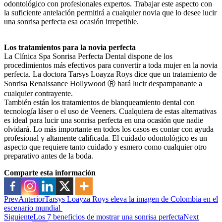
odontológico con profesionales expertos. Trabajar este aspecto con
la suficiente antelación permitirá a cualquier novia que lo desee lucir
una sonrisa perfecta esa ocasión irrepetible.
Los tratamientos para la novia perfecta
La Clínica Spa Sonrisa Perfecta Dental dispone de los
procedimientos más efectivos para convertir a toda mujer en la novia
perfecta. La doctora Tarsys Loayza Roys dice que un tratamiento de
Sonrisa Renaissance Hollywood Ⓡ hará lucir despampanante a
cualquier contrayente.
También están los tratamientos de blanqueamiento dental con
tecnología láser o el uso de Veeners. Cualquiera de estas alternativas
es ideal para lucir una sonrisa perfecta en una ocasión que nadie
olvidará. Lo más importante en todos los casos es contar con ayuda
profesional y altamente calificada. El cuidado odontológico es un
aspecto que requiere tanto cuidado y esmero como cualquier otro
preparativo antes de la boda.
Comparte esta información
Prev
Anterior
Tarsys Loayza Roys eleva la imagen de Colombia en el
escenario mundial
Siguiente
Los 7 beneficios de mostrar una sonrisa perfecta
Next