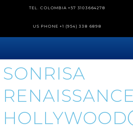
TEL. COLOMBIA
+57 3103664278
US PHONE
+1 (954) 338 6898
SONRISA
RENAISSANC
HOLLYWOOD