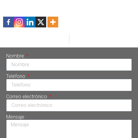
#excelencia
Comparte esta información
ANTERIOR
SIGUIENTE
Sonrisa Perfecta Dental: Tratamientos que dejan felices a todos
TOP 100 Doctors: Otro logro de la doctora Tarsys Loayza Roys en 2023
Nombre
Teléfono
Correo electrónico
Mensaje