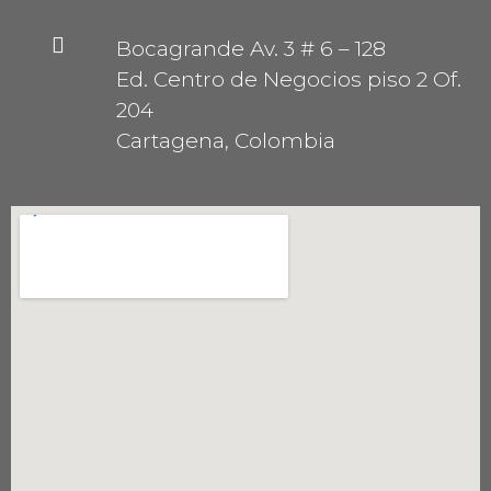
Bocagrande Av. 3 # 6 – 128
Ed. Centro de Negocios piso 2 Of.
204
Cartagena, Colombia