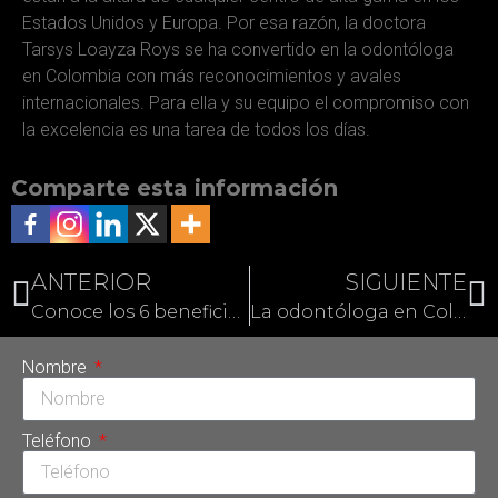
Estados Unidos y Europa. Por esa razón, la doctora
Tarsys Loayza Roys se ha convertido en la odontóloga
en Colombia con más reconocimientos y avales
internacionales. Para ella y su equipo el compromiso con
la excelencia es una tarea de todos los días.
Comparte esta información
ANTERIOR
SIGUIENTE
Conoce los 6 beneficios de la toxina botulínica
La odontóloga en Colombia que conoce los secretos de la sonrisa de las celebridades
Nombre
Teléfono