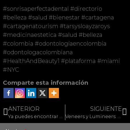
#sonrisaperfectadental #directorio
#belleza #salud #bienestar #cartagena
#cartagenatourism #tarsysloayzaroys
#medicinaestetica #salud #belleza
#colombia #odontologíaencolombia
#odontologacolombiana
#HealthAndBeauty1 #plataforma #miami
#NYC
Comparte esta información
ANTERIOR
SIGUIENTE
Ya puedes encontrar a Sonrisa Perfecta Dental en Dentists 10
Veneers y Lumineers: La sonrisa perfecta del futuro