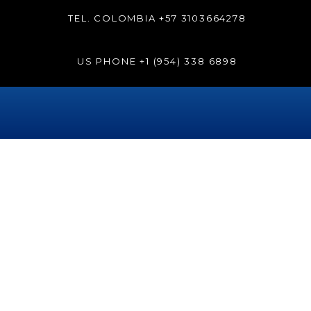
TEL. COLOMBIA
+57 3103664278
US PHONE
+1 (954) 338 6898
Etiqueta:
odontologiarobotica
La odontología robótica en
Sonrisa Renaissance
Hollywood®
La odontología robótica es un recurso de la tecnología
moderna que está disponible en la clínica Sonrisa Perfecta
Dental, ubicada en Cartagena de Indias, Colombia. Para la