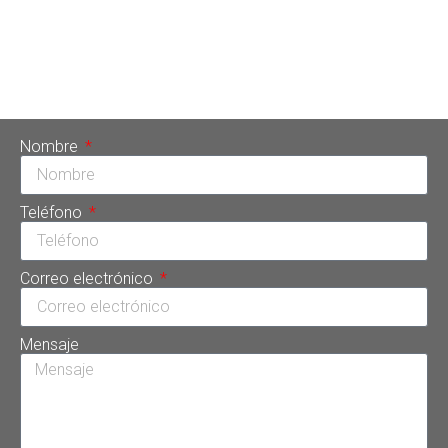
doctora Tarsys Loayza Roys este recurso de última
generación representa el futuro de la odontología por sus
múltiples beneficios para el paciente. Por eso es una de las
[…]
Nombre
Teléfono
Correo electrónico
Mensaje