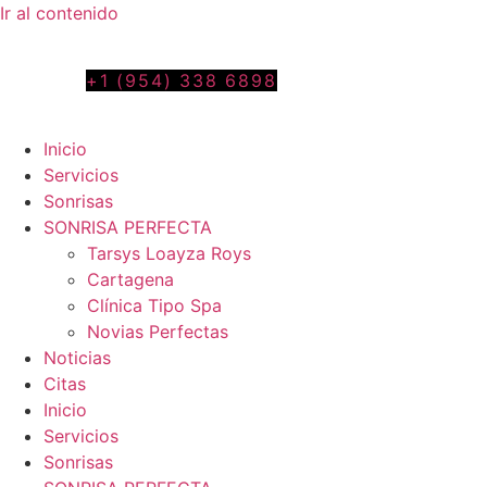
Ir al contenido
Tel. colombia
+57 3103664278
us phone
+1 (954) 338 6898
Inicio
Servicios
Sonrisas
SONRISA PERFECTA
Tarsys Loayza Roys
Cartagena
Clínica Tipo Spa
Novias Perfectas
Noticias
Citas
Inicio
Servicios
Sonrisas