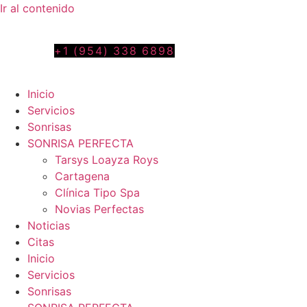
Ir al contenido
Tel. colombia
+57 3103664278
us phone
+1 (954) 338 6898
Inicio
Servicios
Sonrisas
SONRISA PERFECTA
Tarsys Loayza Roys
Cartagena
Clínica Tipo Spa
Novias Perfectas
Noticias
Citas
Inicio
Servicios
Sonrisas