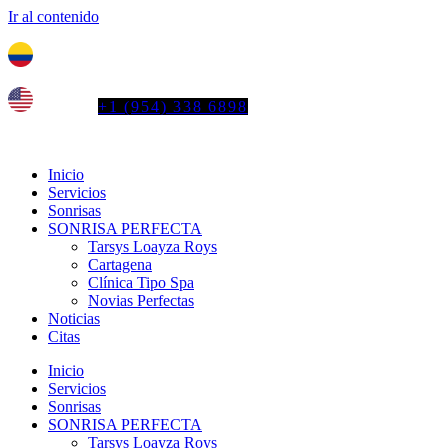
Ir al contenido
Tel. colombia
+57 3103664278
us phone
+1 (954) 338 6898
Inicio
Servicios
Sonrisas
SONRISA PERFECTA
Tarsys Loayza Roys
Cartagena
Clínica Tipo Spa
Novias Perfectas
Noticias
Citas
Inicio
Servicios
Sonrisas
SONRISA PERFECTA
Tarsys Loayza Roys