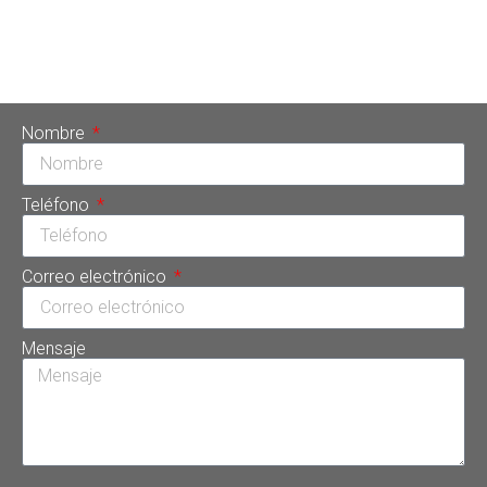
premisas de Sonrisa Perfecta Dental, la única clínica tipo spa
de Latinoamérica, es la de procurar la felicidad de sus
pacientes. Con el fin de lograrlo, […]
Nombre
Teléfono
Correo electrónico
Mensaje