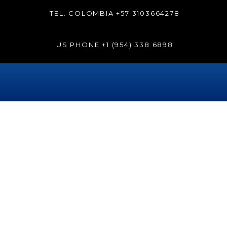
TEL. COLOMBIA
+57 3103664278
US PHONE
+1 (954) 338 6898
Día:
1 de septiembre de 2023
Conozca quién es la
odontóloga colombiana con
más avales internacionales
La clínica Spa Sonrisa Perfecta Dental, ubicada en el
exclusivo sector de Bocagrande en Cartagena, es el centro
odontológico en Colombia con más avales internacionales.